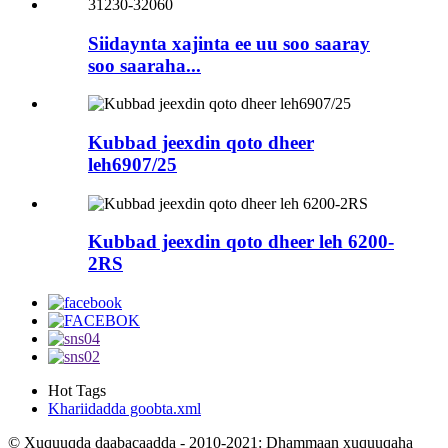
Siidaynta xajinta ee uu soo saaray
soo saaraha...
Kubbad jeexdin qoto dheer
leh6907/25
Kubbad jeexdin qoto dheer leh 6200-
2RS
Hot Tags
Khariidadda goobta.xml
© Xuquuqda daabacaadda - 2010-2021: Dhammaan xuquuqaha