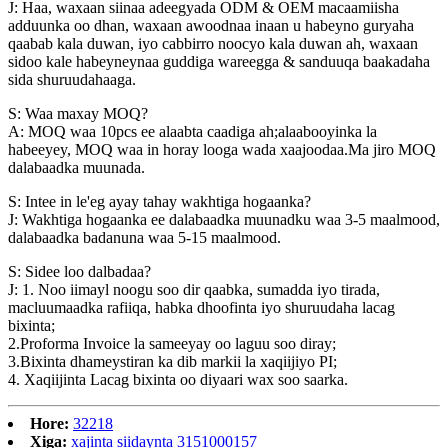
J: Haa, waxaan siinaa adeegyada ODM & OEM macaamiisha
adduunka oo dhan, waxaan awoodnaa inaan u habeyno guryaha
qaabab kala duwan, iyo cabbirro noocyo kala duwan ah, waxaan
sidoo kale habeyneynaa guddiga wareegga & sanduuqa baakadaha
sida shuruudahaaga.
S: Waa maxay MOQ?
A: MOQ waa 10pcs ee alaabta caadiga ah;alaabooyinka la
habeeyey, MOQ waa in horay looga wada xaajoodaa.Ma jiro MOQ
dalabaadka muunada.
S: Intee in le'eg ayay tahay wakhtiga hogaanka?
J: Wakhtiga hogaanka ee dalabaadka muunadku waa 3-5 maalmood,
dalabaadka badanuna waa 5-15 maalmood.
S: Sidee loo dalbadaa?
J: 1. Noo iimayl noogu soo dir qaabka, sumadda iyo tirada,
macluumaadka rafiiqa, habka dhoofinta iyo shuruudaha lacag
bixinta;
2.Proforma Invoice la sameeyay oo laguu soo diray;
3.Bixinta dhameystiran ka dib markii la xaqiijiyo PI;
4. Xaqiijinta Lacag bixinta oo diyaari wax soo saarka.
Hore:
32218
Xiga:
xajinta siidaynta 3151000157