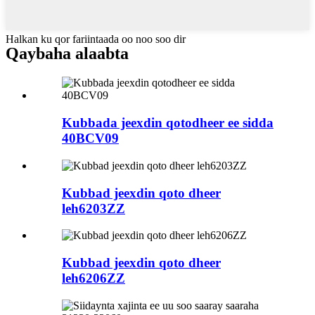
Halkan ku qor fariintaada oo noo soo dir
Qaybaha alaabta
Kubbada jeexdin qotodheer ee sidda
40BCV09
Kubbad jeexdin qoto dheer
leh6203ZZ
Kubbad jeexdin qoto dheer
leh6206ZZ