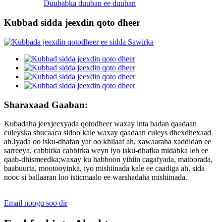
Duubabka duuban ee duuban
Kubbad sidda jeexdin qoto dheer
Sharaxaad Gaaban:
Kubadaha jeexjeexyada qotodheer waxay inta badan qaadaan
culeyska shucaaca sidoo kale waxay qaadaan culeys dhexdhexaad
ah.Iyada oo isku-dhafan yar oo khilaaf ah, xawaaraha xaddidan ee
sarreeya, cabbirka cabbirka weyn iyo isku-dhafka midabka leh ee
qaab-dhismeedka;waxay ku habboon yihiin cagafyada, matoorada,
baabuurta, mootooyinka, iyo mishiinada kale ee caadiga ah, sida
nooc si ballaaran loo isticmaalo ee warshadaha mishiinada.
Email noogu soo dir