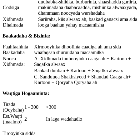
duubabka-shiidka, burburinta, shaashadda gariirta,
Codsiga
makiinadaha daabacaadda, mishiinka alwaaxyada,
dhammaan noocyada warshadaha
Xidhmada
Sariiraha, kiis alwaax ah, baakad ganacsi ama sida
Dhalmada
looga baahan yahay macaamiisha
Baakadaha & Bixinta:
Faahfaahinta
Xirmooyinka dhoofinta caadiga ah ama sida
Baakadaha
waafaqsan shuruudaha macaamilka
Nooca
A. Xidhmada tuubooyinka caaga ah + Kartoon +
Xidhmada:
Saqafka alwaax
Baakad duuban + Kartoon + Saqafka alwaax
C. Sanduuqa Shakhsiyeed + Shandad Caaga ah+
Kartoon + Qoryaha Qoryaha ah
Waqtiga Hogaaminta:
Tirada
1 - 300
>300
(Qeybaha)
Est.Waqti
2
In laga wadahadlo
(maalmo)
Tirooyinka sidda