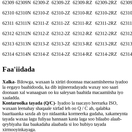
62309
62309N
62309-Z
62309-2Z
62309-RZ
62309-2RZ
6230
62310
62310N
62310-Z
62310-2Z
62310-RZ
62310-2RZ
6231
62311
62311N
62311-Z
62311-2Z
62311-RZ
62311-2RZ
6231
62312
62312N
62312-Z
62312-2Z
62312-RZ
62312-2RZ
6231
62313
62313N
62313-Z
62313-2Z
62313-RZ
62313-2RZ
6231
62314
62314N
62314-Z
62314-2Z
62314-RZ
62314-2RZ
6231
Faa'iidada
Xalka
- Bilowga, waxaan la xiriiri doonnaa macaamiisheena iyadoo
la eegayo baahidooda, ka dib injineeradayadu waxay soo saari
doonaan xal wanaagsan oo ku saleysan baahida macaamiisha iyo
xaaladda.
Kontaroolka tayada (Q/C)
- Iyadoo la raacayo heerarka ISO,
waxaan leenahay shaqaale xirfad leh oo Q / C ah, qalabka
baaritaanka saxda ah iyo nidaamka kormeerka gudaha, xakameynta
tayada waxaa lagu fuliyaa hannaan kasta laga soo bilaabo alaab-
qeybiyaha ilaa baakadaha alaabada si loo hubiyo tayada
xirmooyinkayaga.