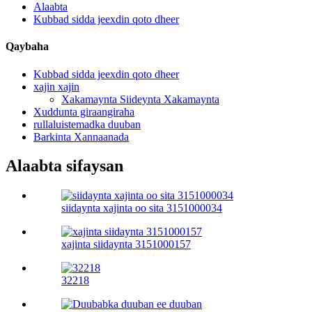
Alaabta
Kubbad sidda jeexdin qoto dheer
Qaybaha
Kubbad sidda jeexdin qoto dheer
xajin xajin
Xakamaynta Siideynta Xakamaynta
Xuddunta giraangiraha
rullaluistemadka duuban
Barkinta Xannaanada
Alaabta sifaysan
siidaynta xajinta oo sita 3151000034
xajinta siidaynta 3151000157
32218