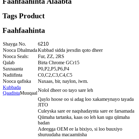
Faahfaahinta Alaabta
Tags Product
Faahfaahinta
Shayga No.
6
210
Nooca Dhalmada
Kubbad sidda jeexdin qoto dheer
Nooca Seals:
Fur, ZZ, 2RS
Qalab
Birta Chrome GCr15
Saxnaanta
P0,P2,P5,P6,P4
Nadiifinta
C0,C2,C3,C4,C5
Nooca qafiska
Naxaas, bir, naylon, iwm.
Kubbada
Nolol dheer oo tayo sare leh
Qaadista
Muuqaal
Qaylo hoose oo si adag loo xakameynayo tayada
JITO
Culeyska sare ee naqshadaynta sare ee farsamada
Qiimaha tartanka, kaas oo leh kan ugu qiimaha
badan
Adeegga OEM ee la bixiyo, si loo buuxiyo
shuruudaha macaamiisha