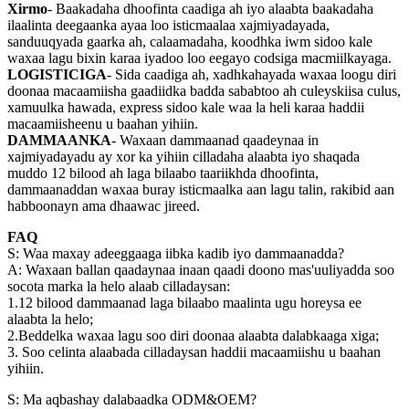
Xirmo
- Baakadaha dhoofinta caadiga ah iyo alaabta baakadaha
ilaalinta deegaanka ayaa loo isticmaalaa xajmiyadayada,
sanduuqyada gaarka ah, calaamadaha, koodhka iwm sidoo kale
waxaa lagu bixin karaa iyadoo loo eegayo codsiga macmiilkayaga.
LOGISTICIGA
- Sida caadiga ah, xadhkahayada waxaa loogu diri
doonaa macaamiisha gaadiidka badda sababtoo ah culeyskiisa culus,
xamuulka hawada, express sidoo kale waa la heli karaa haddii
macaamiisheenu u baahan yihiin.
DAMMAANKA
- Waxaan dammaanad qaadeynaa in
xajmiyadayadu ay xor ka yihiin cilladaha alaabta iyo shaqada
muddo 12 bilood ah laga bilaabo taariikhda dhoofinta,
dammaanaddan waxaa buray isticmaalka aan lagu talin, rakibid aan
habboonayn ama dhaawac jireed.
FAQ
S: Waa maxay adeeggaaga iibka kadib iyo dammaanadda?
A: Waxaan ballan qaadaynaa inaan qaadi doono mas'uuliyadda soo
socota marka la helo alaab cilladaysan:
1.12 bilood dammaanad laga bilaabo maalinta ugu horeysa ee
alaabta la helo;
2.Beddelka waxaa lagu soo diri doonaa alaabta dalabkaaga xiga;
3. Soo celinta alaabada cilladaysan haddii macaamiishu u baahan
yihiin.
S: Ma aqbashay dalabaadka ODM&OEM?