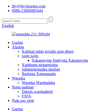
lily@hjr-bearing.com
0086-15806985444
English
Guriga
Alaabta
Kubbad sidda jeexdin qoto dheer
xajin xajin
Xakamaynta Siideynta Xakamaynta
Xuddunta giraangiraha
rullaluistemadka duuban
Barkinta Xannaanada
Wararka
Wararka Warshadaha
Nagu saabsan
Dalxiis warshadeed
FAQs
Nala soo xiriir
Guriga