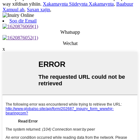
way xifdisan yihiin.
Xakamaynta Siideynta Xakamaynta
,
Baabuur
Xamuul ah
,
Saxan xajin
,
Soo dir Email
Whatsapp
Wechat
x